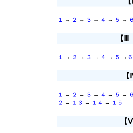
【
１
→
２
→
３
→
４
→
５
→
【Ⅲ
１
→
２
→
３
→
４
→
５
→
６
【
１
→
２
→
３
→
４
→
５
→
２
→
１３
→
１４
→
１５
【