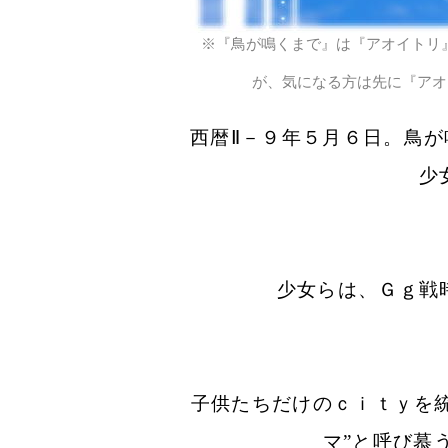
※『鳥が鳴くまで』は『アオイトリ
が、気になる方は先に『アオ
西暦Ⅱ－９年５月６日。鳥
少
少女らは、Ｇｇ戦
子供たちだけのｃｉｔｙを
マ”と呼び慕