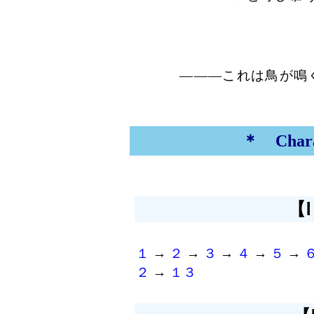
―――これは鳥が鳴
＊ Chara
【
１
→
２
→
３
→
４
→
５
→
２
→
１３