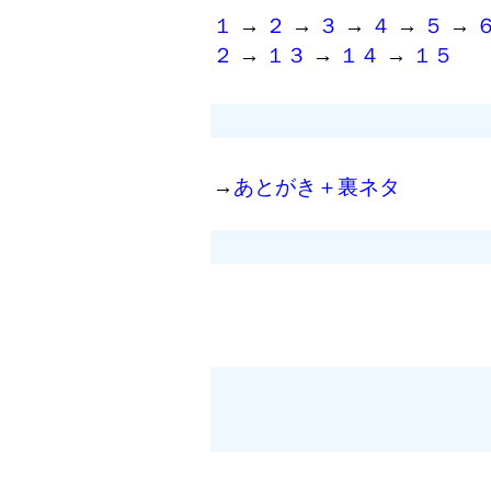
１
→
２
→
３
→
４
→
５
→
２
→
１３
→
１４
→
１５
→
あとがき＋裏ネタ